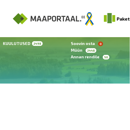
Paket
KUULUTUSED
Soovin osta
2498
0
Müün
2448
Annan rendile
50