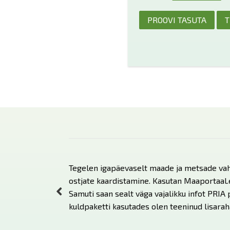
PROOVI TASUTA
T
davajalik. Meile
Tegelen igapäevaselt maade ja metsade vah
öökohtadega, kuna
ostjate kaardistamine. Kasutan Maaportaal.ee
ta. Lisaks saame
Samuti saan sealt väga vajalikku infot PRIA 
rdile endale
kuldpaketti kasutades olen teeninud lisarah
maade