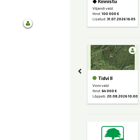
Kinnistu
 000 €
Hind:
62 900 €
08.08.2026 00:45
Lisatud:
08.08.2026 00:45
Viljandi vald
Hind:
100 000 €
Lisatud:
31.07.2026 16:05
evälja
Tolba
Tidvi II
d
Tapa vald
Vinni vald
 000 €
Hind:
60 000 €
Hind:
64 000 €
20.08.2026 15:00
Lõppeb:
20.08.2026 10:00
Lõppeb:
20.08.2026 10:00