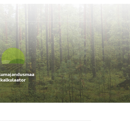
lumajandusmaa
kalkulaator