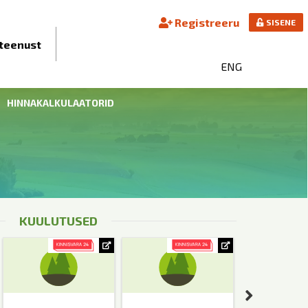
Registreeru
SISENE
teenust
ENG
HINNAKALKULAATORID
KUULUTUSED