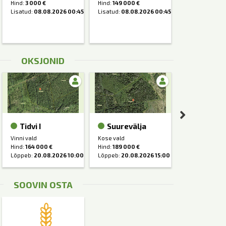
Hind:
3 000 €
Hind:
149 000 €
Hind:
62 900 €
Lisatud:
08.08.2026 00:45
Lisatud:
08.08.2026 00:45
Lisatud:
08.08
OKSJONID
Tidvi I
Suurevälja
Tolba
Vinni vald
Kose vald
Tapa vald
Hind:
164 000 €
Hind:
189 000 €
Hind:
60 000 €
Lõppeb:
20.08.2026 10:00
Lõppeb:
20.08.2026 15:00
Lõppeb:
20.08
SOOVIN OSTA