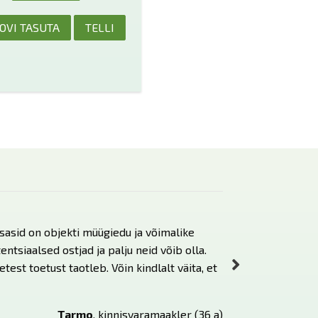
OVI TASUTA
TELLI
asid on objekti müügiedu ja võimalike
Ostsin paar aastat
ntsiaalsed ostjad ja palju neid võib olla.
müügikeskkondi aga
est toetust taotleb. Võin kindlalt väita, et
müügiinfo erinevat
Võtsin ühendust Ma
ostsin kuldpaketi 
Tarmo
, kinnisvaramaakler (36 a)