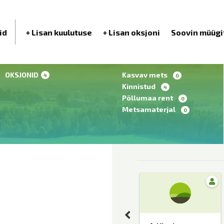
id
+ Lisan kuulutuse
+ Lisan oksjoni
Soovin müügi
OKSJONID
Kasvav mets
4
0
Kinnistud
4
Põllumaa rent
0
Metsamaterjal
0