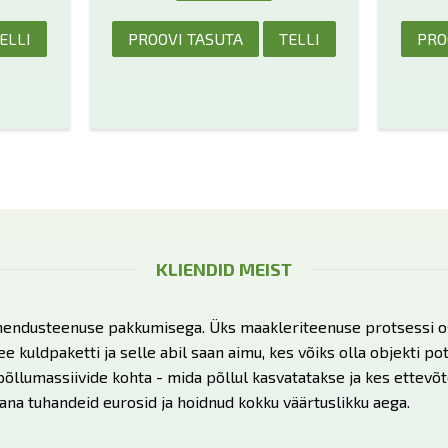
ELLI
PROOVI TASUTA
TELLI
PRO
KLIENDID MEIST
endusteenuse pakkumisega. Üks maakleriteenuse protsessi os
 kuldpaketti ja selle abil saan aimu, kes võiks olla objekti pote
põllumassiivide kohta - mida põllul kasvatatakse ja kes ettevõtet
ana tuhandeid eurosid ja hoidnud kokku väärtuslikku aega.