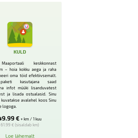
KULD
aaportaali keskkonnast
m – hoia kokku aega ja raha
neeri oma töid efektiivsemalt.
aketi kasutajana saad
na infot müüki lisanduvatest
est ja lisada ostualasid. Sinu
 kuvatakse avalehel koos Sinu
e logoga.
49.99 €
+ km / 1 kuu
61.99 € (sisaldab km)
Loe lähemalt