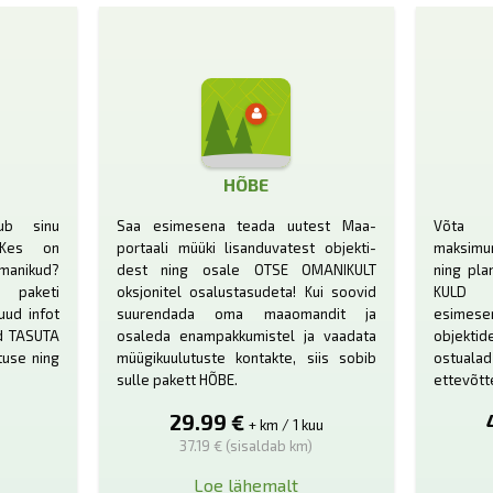
HÕBE
ub sinu
Saa esimesena teada uutest Maa­
Võta M
? Kes on
portaali müüki lisanduvatest objekti­
maksimu
nikud?
dest ning osale OTSE OMANIKULT
ning pla
 paketi
oksjonitel osalustasudeta! Kui soovid
KULD p
uud infot
suurendada oma maaomandit ja
esimese
ad TASUTA
osaleda enam­pakkumistel ja vaadata
objektid
tuse ning
müügi­kuulutuste kontakte, siis sobib
ostualad
sulle pakett HÕBE.
ettevõtt
29.99 €
+ km / 1 kuu
37.19 € (sisaldab km)
Loe lähemalt