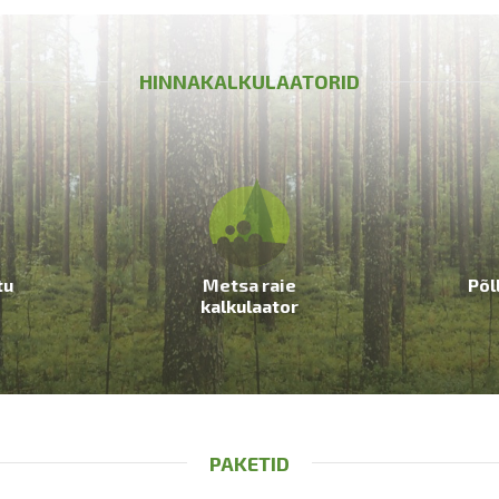
HINNAKALKULAATORID
tu
Metsa raie
Põl
kalkulaator
PAKETID