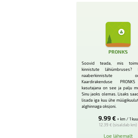
PRONKS
Soovid teada, mis toim
kinnistute lähiümbruses
naaberkinnistute oma
Kaardirakenduse PRONKS
kasutajana on see ja palju m
Sinu jaoks olemas. Lisaks sa
lisada iga kuu ühe müügikuulu
alghinnaga oksjoni.
9.99 €
+ km / 1 kuu
12.39 € (sisaldab km)
Loe lähemalt